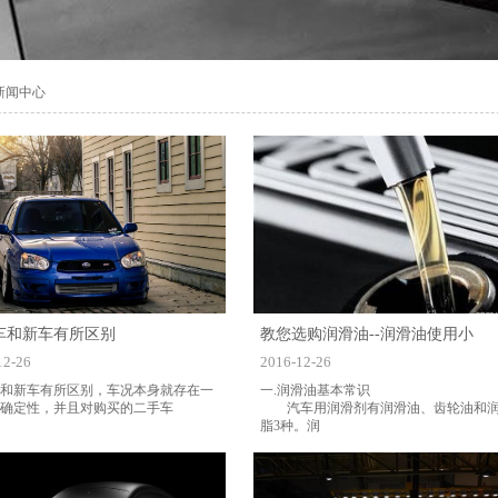
新闻中心
车和新车有所区别
教您选购润滑油--润滑油使用小
12-26
2016-12-26
和新车有所区别，车况本身就存在一
一.润滑油基本常识
确定性，并且对购买的二手车
汽车用润滑剂有润滑油、齿轮油和
脂3种。润