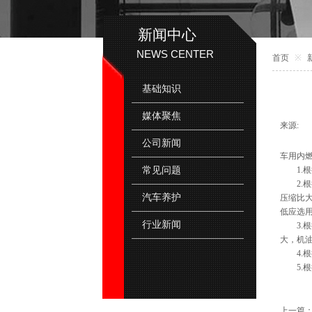
新闻中心
NEWS CENTER
首页
※
基础知识
媒体聚焦
来源:
|
公司新闻
车用内
常见问题
1.根
2.根
汽车养护
压缩比大
低应选
行业新闻
3.根
大，机
4.根
5.根
上一篇