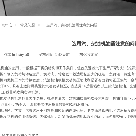
新闻中心
※
常见问题
※
选用汽、柴油机油需注意的问题
选用汽、柴油机油需注意的问
作者:
industry-50
|
发布时间:
3513天前
|
2988
次浏览
|
燃机油的选用，一般根据车辆的结构和工作条件，但首先遵照汽车生产厂家说明书推荐
据车辆的负荷与转速选用。负荷高、转速低一般选用粘度大的机油；负荷轻、转速高
据内燃机工作的苛刻程度，汽油机油根据发动机压缩比和是否有曲轴箱正压换气，废
于8.5，具有上述附属装置的汽油发动机至少应选用SF质量档次以上的汽油机油。柴油机
用CD质量档次的柴油机油。
据发动机机油容量大小选用。机油容量大，对机油质量档次要求和缓；机油容量小，
油容量小，功率大，因此要求使用质量较高档次的润滑油。
据地区、季节、气温选用不同粘度和级别的内燃机油。冬季温度低的地区选用粘度低
据发动机的使用情况选用内燃机油。新发动机应选用粘度小的油，而使用较长，磨损
：
频繁更换各种不同牌号......